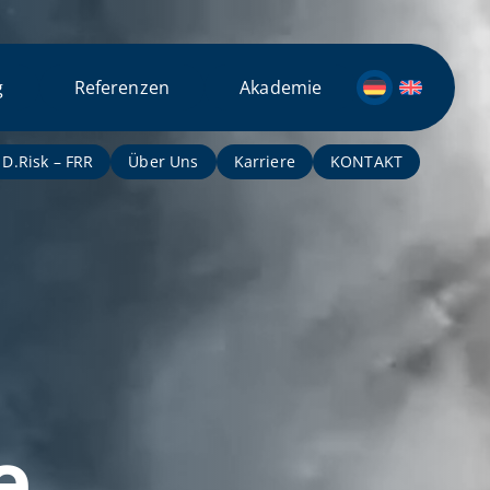
g
Referenzen
Akademie
D.Risk – FRR
Über Uns
Karriere
KONTAKT
e