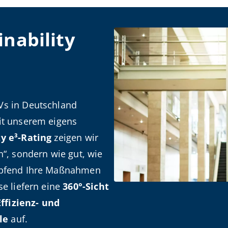
inability
Vs in Deutschland
Mit unserem eigens
ty e³-Rating
zeigen wir
n“, sondern wie gut, wie
höpfend Ihre Maßnahmen
se liefern eine
360°-Sicht
ffizienz- und
le
auf.