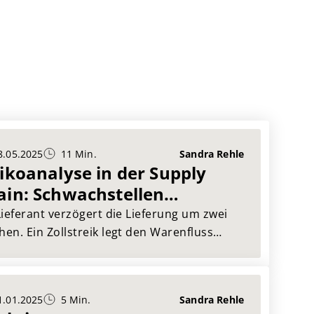
8.05.2025
11 Min.
Sandra Rehle
sikoanalyse in der Supply
ain: Schwachstellen
kennen und beheben
Lieferant verzögert die Lieferung um zwei
en. Ein Zollstreik legt den Warenfluss
. Ein einziger Cyberangriff bringt Ihr ERP-
em zum Stillstand.
Kommt Ihnen bekannt
 Dann sind Sie nicht allein – und definitiv
1.01.2025
5 Min.
Sandra Rehle
t machtlos.