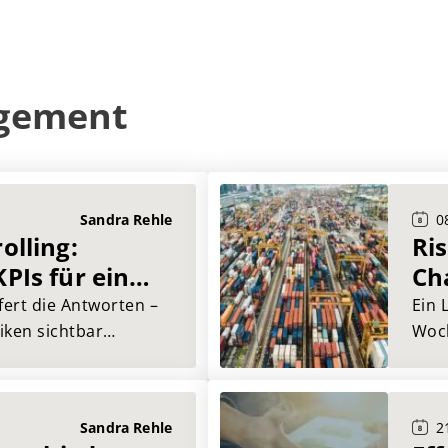
agement
Sandra Rehle
0
olling:
Ri
PIs für ein
Ch
ring
er
fert die Antworten –
Ein 
siken sichtbar
Woch
ern und die
lahm
 sichern. Dieser
Syst
nzahlen entscheidend
vor?
Sandra Rehle
2
chten Mehrwert für
nich