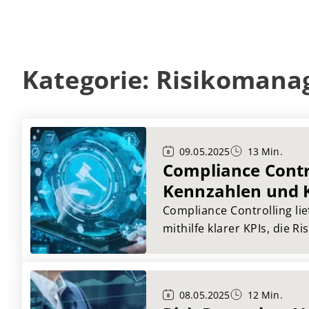
Kategorie: Risikoman
09.05.2025
13 Min.
Compliance Contr
Kennzahlen und K
effektives Monito
Compliance Controlling lie
mithilfe klarer KPIs, die Ri
machen, Prozesse verbess
Integrität im Unternehmen
Beitrag zeigt, welche Ken
08.05.2025
12 Min.
sind und wie Sie daraus e