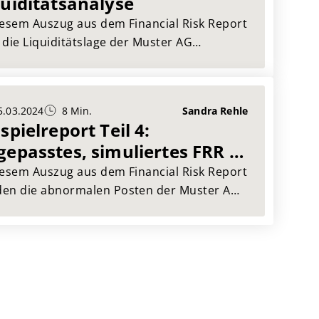
quiditätsanalyse
iesem Auszug aus dem Financial Risk Report
 die Liquiditätslage der Muster AG
achtet und in Zusammenhang gesetzt. Der
ncial Risk Report der BAMAC GROUP ist das
obte Mittel für eine umfassende Bewertung
5.03.2024
8 Min.
Sandra Rehle
r Lieferanten.
spielreport Teil 4:
gepasstes, simuliertes FRR –
normale Posten
iesem Auszug aus dem Financial Risk Report
en die abnormalen Posten der Muster AG
achtet und in Zusammenhang gesetzt. Der
ncial Risk Report der BAMAC GROUP ist das
obte Mittel für eine umfassende Bewertung
r Lieferanten.