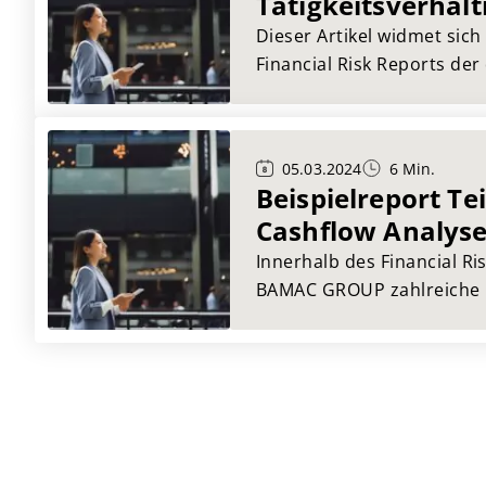
Tätigkeitsverhält
Dieser Artikel widmet sich
Financial Risk Reports der die
Tätigkeitsverhältnisse de
untersucht. Wir betrachte
Forderungsabwicklung u
05.03.2024
6 Min.
und zeigen auf, welche Er
Beispielreport Tei
dieser Betrachtung ergebe
Cashflow Analys
Innerhalb des Financial Ris
BAMAC GROUP zahlreiche 
um eine umfassende Lief
garantieren. In diesem Arti
Ergebnisse der Cashflow 
vor.