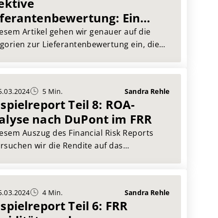
ektive
eferantenbewertung: Ein
ck auf die Kategorien des
iesem Artikel gehen wir genauer auf die
nancial Risk Reports
gorien zur Lieferantenbewertung ein, die
r Financial Risk Report (FRR) betrachtet.
5.03.2024
5 Min.
Sandra Rehle
spielreport Teil 8: ROA-
alyse nach DuPont im FRR
iesem Auszug des Financial Risk Reports
rsuchen wir die Rendite auf das
esetzte Vermögen, englisch Return of
ts ROA, der Muster AG mithilfe der DuPont-
yse.
5.03.2024
4 Min.
Sandra Rehle
spielreport Teil 6: FRR