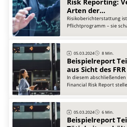
Risk Reporting: 
Ihr Monitoring gewinnen.
Arten der
Risikoberichters
Risikoberichterstattung is
Pflichtprogramm – sie sch
unterstützt fundierte Ent
stärkt das Vertrauen inte
Stakeholder. Der Artikel st
05.03.2024
8 Min.
Typen des Risk Reporting 
Beispielreport Tei
Compliance-Berichten bis 
aus Sicht des FRR
und digitalen Formaten.
In diesem abschließenden 
Financial Risk Report stell
die Gewinn- und Verlustr
AG vor und legen dar, waru
Finanzdokumente auch für
05.03.2024
6 Min.
Lieferantenbewertung Sin
Beispielreport Tei