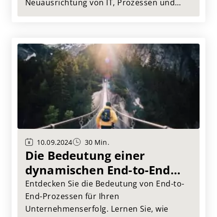
Neuausrichtung von IT, Prozessen und
Unternehmenskultur. In dieser Case Study
zeigen wir, wie ein Unternehmen seine IT-
Architektur neu aufgebaut hat, um
kanalübergreifende Kundenerlebnisse zu
ermöglichen, Daten intelligent zu nutzen
und agiler zu arbeiten.
10.09.2024
30 Min.
Die Bedeutung einer
dynamischen End-to-End
Sicht in Unternehmen
Entdecken Sie die Bedeutung von End-to-
End-Prozessen für Ihren
Unternehmenserfolg. Lernen Sie, wie