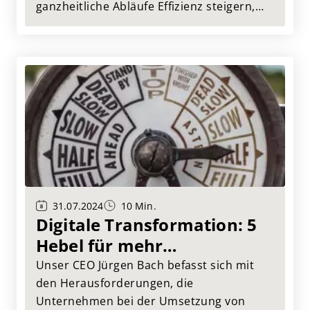
ganzheitliche Abläufe Effizienz steigern,
Kosten senken und Wettbewerbsvorteile
schaffen. Praxisbeispiele und
Expertentipps zur optimalen
Implementierung in verschiedenen
Branchen.
31.07.2024
10 Min.
Digitale Transformation: 5
Hebel für mehr
Wirksamkeit
Unser CEO Jürgen Bach befasst sich mit
den Herausforderungen, die
Unternehmen bei der Umsetzung von