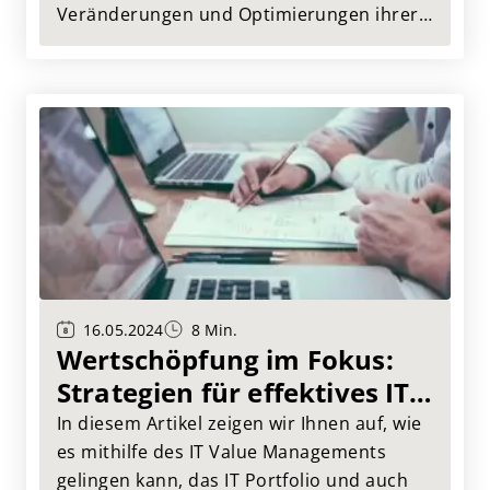
Veränderungen und Optimierungen ihrer
Prozesse häufig begegnen. Er identifiziert
fünf zentrale Hebel, um die Wirksamkeit
von Verbesserungsmaßnahmen zu
erhöhen.
16.05.2024
8 Min.
Wertschöpfung im Fokus:
Strategien für effektives IT
Value Management
In diesem Artikel zeigen wir Ihnen auf, wie
es mithilfe des IT Value Managements
gelingen kann, das IT Portfolio und auch