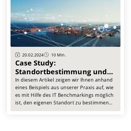
und Run?
20.02.2024
10 Min.
Case Study:
Standortbestimmung und
Orientierung mit IT
In diesem Artikel zeigen wir Ihnen anhand
Benchmarking
eines Beispiels aus unserer Praxis auf, wie
es mit Hilfe des IT Benchmarkings möglich
ist, den eigenen Standort zu bestimmen
und eine Kurskorrektur vorzunehmen.