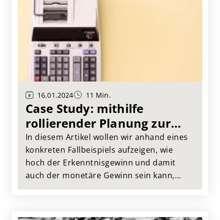
16.01.2024
11 Min.
Case Study: mithilfe
rollierender Planung zur
konsistenten IT
In diesem Artikel wollen wir anhand eines
Jahresplanung
konkreten Fallbeispiels aufzeigen, wie
hoch der Erkenntnisgewinn und damit
auch der monetäre Gewinn sein kann,
wenn IT Jahresplanung und rollierende
Planung Hand in Hand laufen.