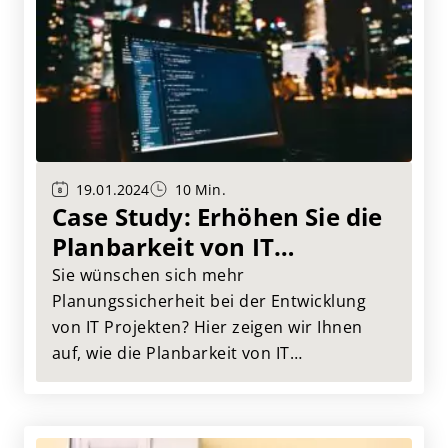
19.01.2024
10 Min.
Case Study: Erhöhen Sie die
Planbarkeit von IT
Entwicklungsprojekten!
Sie wünschen sich mehr
Planungssicherheit bei der Entwicklung
von IT Projekten? Hier zeigen wir Ihnen
auf, wie die Planbarkeit von IT
Entwicklungsprojekten in nur fünf Schritte
deutlich erhöht werden kann.