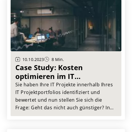
eines Fallbeispiels aus unserer Praxis vor,
wie IT Benchmarking konkret aussehen
kann.
10.10.2023
8 Min.
Case Study: Kosten
optimieren im IT
Projektportfolio
Sie haben Ihre IT Projekte innerhalb Ihres
IT Projektportfolios identifiziert und
bewertet und nun stellen Sie sich die
Frage: Geht das nicht auch günstiger? In
diesem Artikel stellen wir Ihnen anhand
eines Fallbeispiels aus unserer Praxis vor,
wie eine Kostenoptimierung innerhalb des