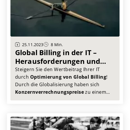
25.11.2023
8 Min.
Global Billing in der IT –
Herausforderungen und
Chancen
Steigern Sie den Wertbeitrag Ihrer IT
durch
Optimierung von Global Billing
!
Durch die Globalisierung haben sich
Konzernverrechnungspreise
zu einem
der wichtigsten steuerlichen
Herausforderungen für multinationale
Unternehmensgruppen entwickelt. Dieser
Artikel beleuchtet die Bedeutung von
Global Billing für
IT Dienstleistungen
und