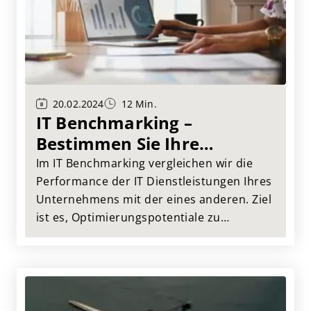
20.02.2024
12 Min.
IT Benchmarking –
Bestimmen Sie Ihre
Ausgangsposition!
Im IT Benchmarking vergleichen wir die
Performance der IT Dienstleistungen Ihres
Unternehmens mit der eines anderen. Ziel
ist es, Optimierungspotentiale zu
identifizieren und Empfehlungen
abzuleiten, wie die Performance in Ihrem
Unternehmen verbessert werden kann.