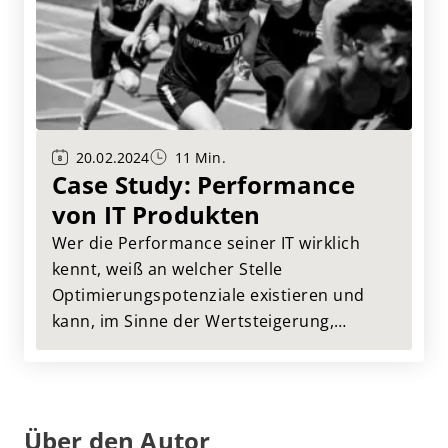
zeigt auf, wie Unternehmen diese
Herausforderung meistern können.
20.02.2024
11 Min.
Case Study: Performance
von IT Produkten
Wer die Performance seiner IT wirklich
kennt, weiß an welcher Stelle
Optimierungspotenziale existieren und
kann, im Sinne der Wertsteigerung,
bewusst an diesen arbeiten. Das
Instrument der Wahl ist hierbei das IT
Benchmarking. Hier stellen wir, anhand
eines Fallbeispiels aus unserer Praxis vor,
Über den Autor