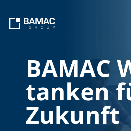
BAMAC W
tanken fü
Zukunft