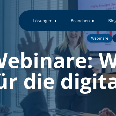
Lösungen
Branchen
Blo
Webinare
ebinare: W
r die digit