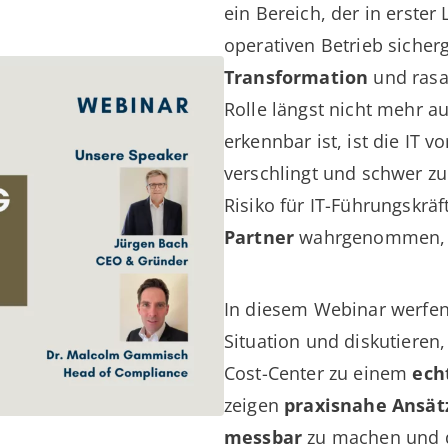
ein Bereich, der in erster 
operativen Betrieb sicher
Transformation
und ras
Rolle längst nicht mehr 
erkennbar ist, ist die IT v
verschlingt und schwer zu 
Risiko für IT-Führungskräf
Partner
wahrgenommen, s
In diesem Webinar werfen w
Situation und diskutiere
Cost-Center zu einem
ech
zeigen
praxisnahe Ansät
messbar
zu machen und d