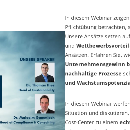
In diesem Webinar zeigen w
Pflichtübung betrachten,
Unsere Ansätze setzen au
und
Wettbewerbsvorteil
Ansätzen. Erfahren Sie, w
Unternehmensgewinn b
nachhaltige Prozesse
sch
und Wachstumspotenzia
In diesem Webinar werfen w
Situation und diskutiere
Cost-Center zu einem
ech