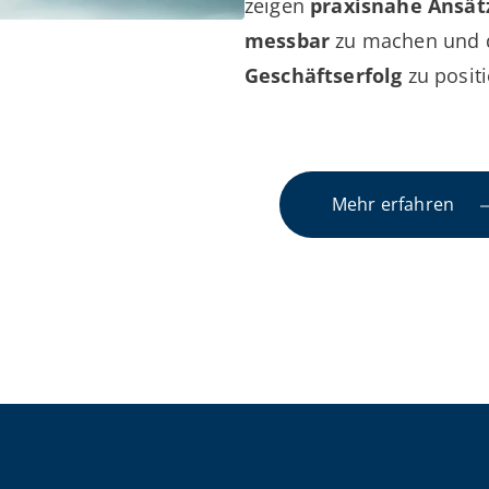
zeigen
praxisnahe Ansät
messbar
zu machen und d
Geschäftserfolg
zu positi
Mehr erfahren