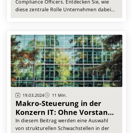
Compliance Officers. Entdecken Sie, wie
diese zentrale Rolle Unternehmen dabei
unterstützt, gesetzliche Vorgaben
einzuhalten, Risiken zu minimieren und
eine nachhaltige Unternehmenskultur zu
fördern.
19.03.2024
11 Min.
Makro-Steuerung in der
Konzern IT: Ohne Vorstand,
Kontrollorgan und Politik
In diesem Beitrag werden eine Auswahl
geht es nicht!
von strukturellen Schwachstellen in der