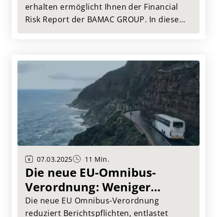
erhalten ermöglicht Ihnen der Financial
Risk Report der BAMAC GROUP. In diesem
Artikel zeigen wir Ihnen anhand eines
Beispielreports auf, welche Informationen
und dadurch auch Vorteile Sie für Ihr
Unternehmen aus dem Financial Risk
Report ziehen können.
07.03.2025
11 Min.
Die neue EU-Omnibus-
Verordnung: Weniger
Bürokratie, mehr Effizienz
Die neue EU Omnibus-Verordnung
für Unternehmen
reduziert Berichtspflichten, entlastet