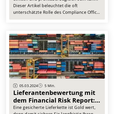
Dieser Artikel beleuchtet die oft
unterschätzte Rolle des Compliance Office
als Schlüssel zu integrem und
erfolgreichem Wirtschaften. Erfahren Sie,
wie diese Abteilung Ihre Vision von einem
vorbildlichen Unternehmen Realität
werden lässt.
05.03.2024
5 Min.
Lieferantenbewertung mit
dem Financial Risk Report:
Sichern Sie Ihre Lieferkette
Eine gesicherte Lieferkette ist Gold wert,