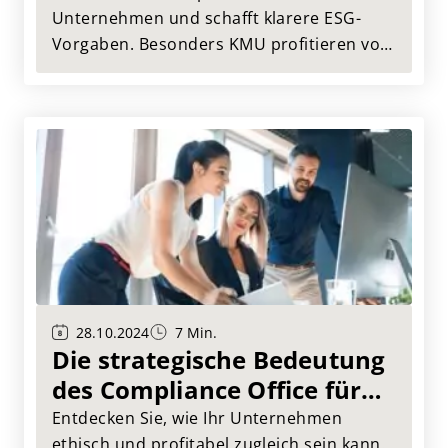
Unternehmen und schafft klarere ESG-
Vorgaben. Besonders KMU profitieren von
geringeren administrativen Hürden,
während größere Unternehmen gezielter
in die Verantwortung genommen werden.
Erfahren Sie, welche Änderungen auf Ihr
Unternehmen zukommen und wie Sie sich
optimal darauf vorbereiten können.
28.10.2024
7 Min.
Die strategische Bedeutung
des Compliance Office für
Unternehmen
Entdecken Sie, wie Ihr Unternehmen
ethisch und profitabel zugleich sein kann.