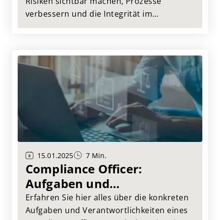
Risiken sichtbar machen, Prozesse
verbessern und die Integrität im
Unternehmen sichern. Dieser Beitrag
zeigt, welche Kennzahlen entscheidend
sind und wie Sie daraus echten Mehrwert
für Ihr Monitoring gewinnen.
15.01.2025
7 Min.
Compliance Officer:
Aufgaben und
Verantwortlichkeiten im
Erfahren Sie hier alles über die konkreten
Überblick
Aufgaben und Verantwortlichkeiten eines