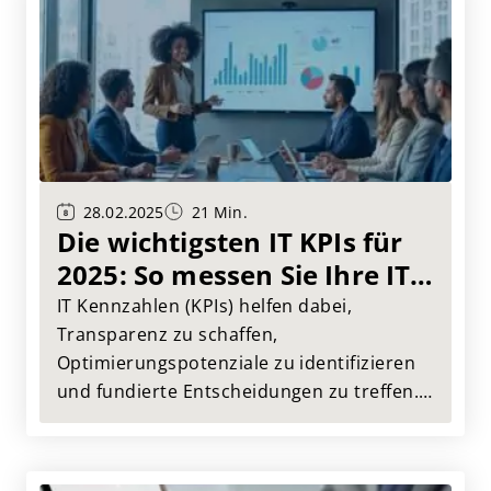
eines Fallbeispiels aus unserer Praxis vor,
wie IT Benchmarking konkret aussehen
kann.
28.02.2025
21 Min.
Die wichtigsten IT KPIs für
2025: So messen Sie Ihre IT
Performance effektiv
IT Kennzahlen (KPIs) helfen dabei,
Transparenz zu schaffen,
Optimierungspotenziale zu identifizieren
und fundierte Entscheidungen zu treffen.
In diesem Artikel stellen wir die
wichtigsten IT KPIs vor und zeigen, wie Sie
diese zur Optimierung Ihrer IT