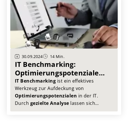
Performance nutzen können.
30.09.2024
14 Min.
IT Benchmarking:
Optimierungspotenziale
aufdecken
IT Benchmarking
ist ein effektives
Werkzeug zur Aufdeckung von
Optimierungspotenzialen
in der IT.
Durch
gezielte Analyse
lassen sich
konkrete Handlungsfelder identifizieren,
die
signifikante Verbesserungen
ermöglichen.
In diesem Artikel
zeigen wir